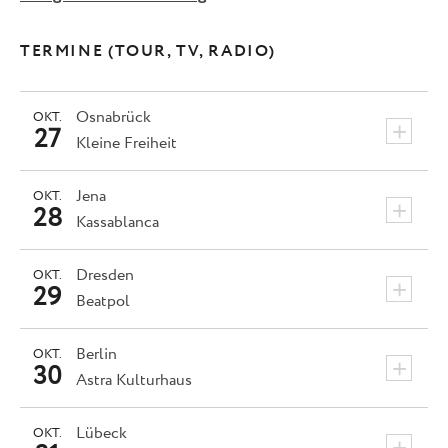
TERMINE (TOUR, TV, RADIO)
Osnabrück
OKT.
+
27
Kleine Freiheit
Jena
OKT.
+
28
Kassablanca
Dresden
OKT.
+
29
Beatpol
Berlin
OKT.
+
30
Astra Kulturhaus
Lübeck
OKT.
+