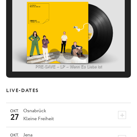
PRE-SAVE – LP – Wenn Es Liebe ist
LIVE-DATES
Osnabrück
OKT.
+
27
Kleine Freiheit
Jena
OKT.