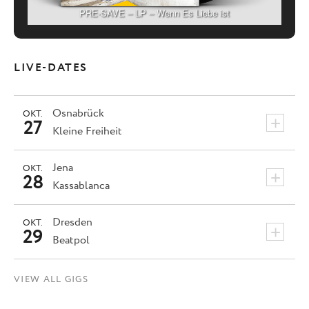
PRE-SAVE – LP – Wenn Es Liebe ist
LIVE-DATES
Osnabrück
OKT.
+
27
Kleine Freiheit
Jena
OKT.
+
28
Kassablanca
Dresden
OKT.
+
29
Beatpol
VIEW ALL GIGS