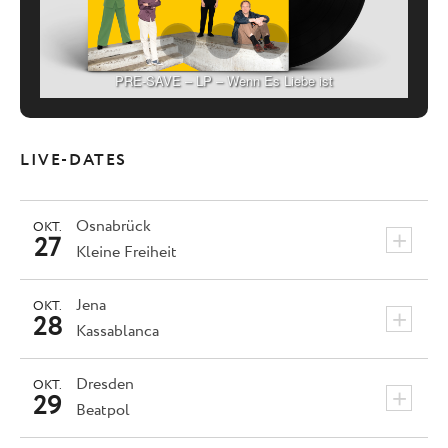
PRE-SAVE – LP – Wenn Es Liebe ist
LIVE-DATES
Osnabrück
OKT.
+
27
Kleine Freiheit
Jena
OKT.
+
28
Kassablanca
Dresden
OKT.
+
29
Beatpol