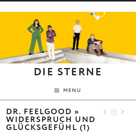
Skip to content
DIE STERNE
MENU
Previo
Bac
N
DR. FEELGOOD »
WIDERSPRUCH UND
GLÜCKSGEFÜHL (1)