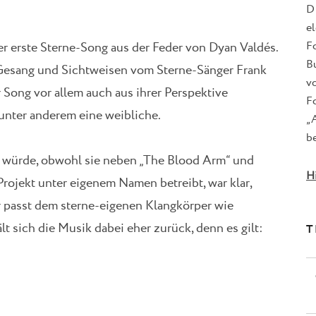
D
e
F
der erste Sterne-Song aus der Feder von Dyan Valdés.
B
Gesang und Sichtweisen vom Sterne-Sänger Frank
v
er Song vor allem auch aus ihrer Perspektive
Fo
unter anderem eine weibliche.
„
be
 würde, obwohl sie neben „The Blood Arm“ und
H
rojekt unter eigenem Namen betreibt, war klar,
r passt dem sterne-eigenen Klangkörper wie
lt sich die Musik dabei eher zurück, denn es gilt:
T