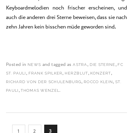
Keyboardmelodien noch frischer erscheinen, und
auch die anderen drei Sterne beweisen, dass sie nach
zehn Jahren kein bisschen müde geworden sind
.
Posted in
and tagged as
,
,
NEWS
ASTRA
DIE STERNE
FC
,
,
,
,
ST. PAULI
FRANK SPILKER
HERZBLUT
KONZERT
,
,
RICHARD VON DER SCHULENBURG
ROCCO KLEIN
ST.
,
.
PAULI
THOMAS WENZEL
1
2
3