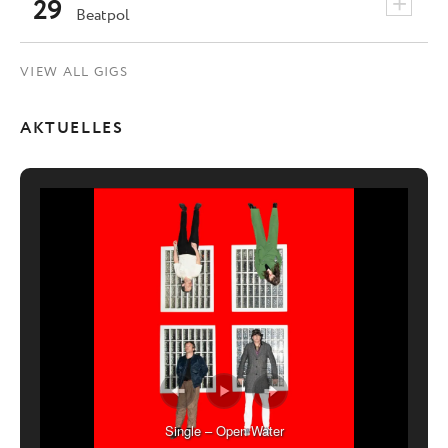
+
29
Beatpol
VIEW ALL GIGS
AKTUELLES
Single – Open Water