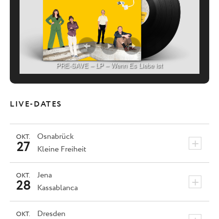
PRE-SAVE – LP – Wenn Es Liebe ist
LIVE-DATES
Osnabrück
OKT.
+
27
Kleine Freiheit
Jena
OKT.
+
28
Kassablanca
Dresden
OKT.