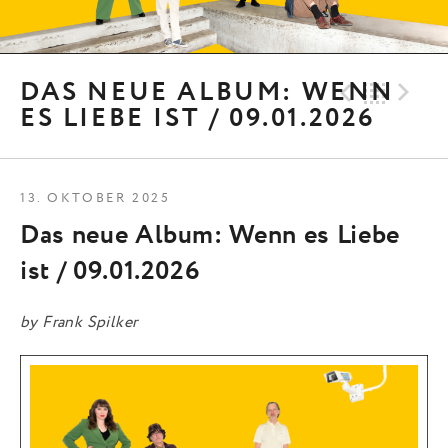
Previo
Bac
N
DAS NEUE ALBUM: WENN
ES LIEBE IST / 09.01.2026
13. OKTOBER 2025
Das neue Album: Wenn es Liebe
ist / 09.01.2026
by
Frank Spilker