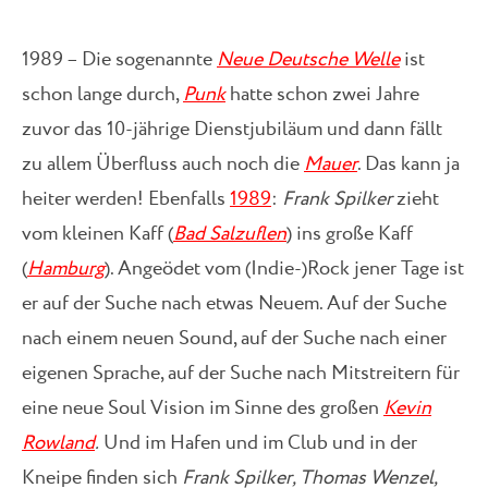
1989 – Die sogenannte
Neue Deutsche Welle
ist
schon lange durch,
Punk
hatte schon zwei Jahre
zuvor das 10-jährige Dienstjubiläum und dann fällt
zu allem Überfluss auch noch die
Mauer
. Das kann ja
heiter werden! Ebenfalls
1989
:
Frank Spilker
zieht
vom kleinen Kaff (
Bad Salzuflen
) ins große Kaff
(
Hamburg
). Angeödet vom (Indie-)Rock jener Tage ist
er auf der Suche nach etwas Neuem. Auf der Suche
nach einem neuen Sound, auf der Suche nach einer
eigenen Sprache, auf der Suche nach Mitstreitern für
eine neue Soul Vision im Sinne des großen
Kevin
Rowland
.
Und im Hafen und im Club und in der
Kneipe finden sich
Frank Spilker, Thomas Wenzel,