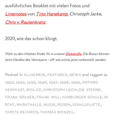
ausführliches Booklet mit vielen Fotos und
Linernotes
von
Tino Hanekamp
,
Christoph Jacke
,
Chris v. Rautenkranz
.
2020, wie das schon klingt.
Mehr zu den Inhalten findet Ihr in unserer
Diskografie
. Die Boxen können
beim Händler des Vertrauens – off- wie online jetzt vorbestellt werden.
Posted in
,
,
and tagged as
ALLGEMEIN
FEATURED
NEWS
,
,
,
,
,
,
,
1993
1994
1995
1996
1997
1998
1999
ANFANG
,
,
,
,
,
VERPASST
BOX
CD
CHRISTOPH LEICH
DIE STERNE
,
,
,
FRANK SPILKER
FRANK WILL
HAMBURGER SCHULE
IN
,
,
,
,
,
ECHT
MARKTHALLE
MUSIK
POSEN
SCHALLPLATTE
,
,
TAPETE RECORDS
THOMAS WENZEL