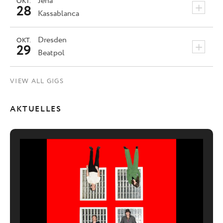
Jena
OKT.
+
28
Kassablanca
Dresden
OKT.
+
29
Beatpol
VIEW ALL GIGS
AKTUELLES