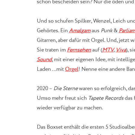
schon bescheiden sein? Nur die öden und
Und so schufen Spilker, Wenzel, Leich und
Gehörtes. Ein
Amalgam
aus
Punk
&
Parlia
Gitarren, aber dafür mit Orgel. Und, jetzt w
Sie traten im
Fernsehen
auf (
MTV
,
Viva
), s
Sound
, mit einer eigenen Idee, mit inte
Laden …mit
Orgel
! Nenne eine andere Ban
2020 –
Die Sterne
waren so erfolgreich, da
Umso mehr freut sich
Tapete Records
das 
wieder verfügbar zu machen.
Das Boxset enthält die ersten 5 Studioalb