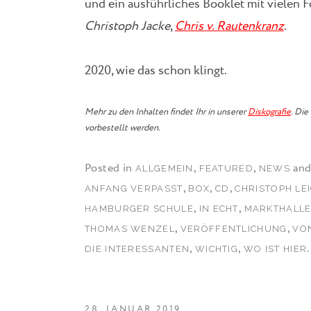
und ein ausführliches Booklet mit vielen 
Christoph Jacke
,
Chris v. Rautenkranz
.
2020, wie das schon klingt.
Mehr zu den Inhalten findet Ihr in unserer
Diskografie
. Die
vorbestellt werden.
Posted in
,
,
and
ALLGEMEIN
FEATURED
NEWS
,
,
,
ANFANG VERPASST
BOX
CD
CHRISTOPH LE
,
,
HAMBURGER SCHULE
IN ECHT
MARKTHALL
,
,
THOMAS WENZEL
VERÖFFENTLICHUNG
VO
,
,
.
DIE INTERESSANTEN
WICHTIG
WO IST HIER
28. JANUAR 2019