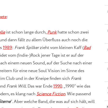
pete
:
lle
ist schon lange durch,
Punk
hatte schon zwei
und dann fällt zu allem Überfluss auch noch die
ls
1989
:
Frank Spilker
zieht vom kleinen Kaff (
Bad
ödet vom (Indie-)Rock jener Tage ist er auf der
ach einem neuen Sound, auf der Suche nach einer
reitern für eine neue Soul Vision im Sinne des
m Club und in der Kneipe finden sich
Frank
und
Frank Will
. Das war Ende
1990
. „1990“ wie das
dern, es klang nach
Science Fiction
. Wie passend
Sterne
“. Aber welche Band, die was auf sich hält, will