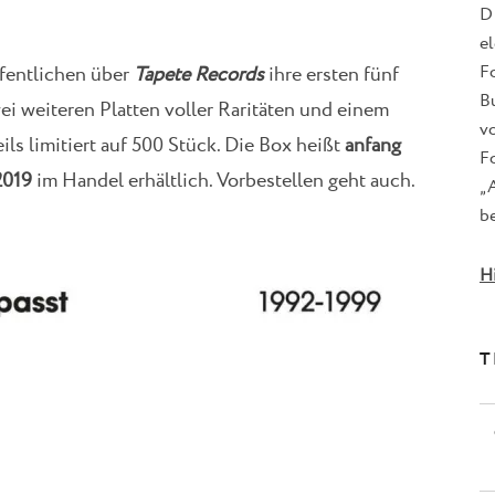
D
e
F
ffentlichen über
Tapete Records
ihre ersten fünf
B
ei weiteren Platten voller Raritäten und einem
v
ls limitiert auf 500 Stück. Die Box heißt
anfang
Fo
.2019
im Handel erhältlich. Vorbestellen geht auch.
„
be
H
T