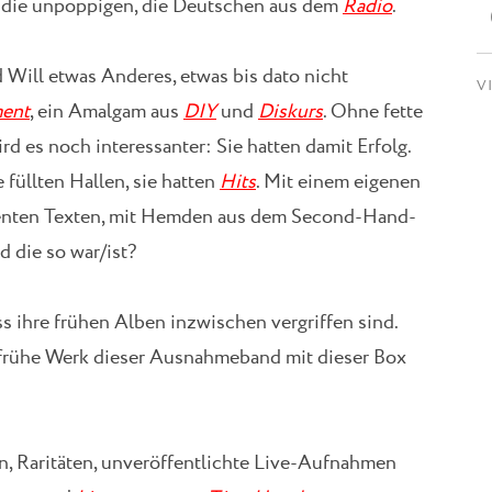
 die unpoppigen, die Deutschen aus dem
Radio
.
 Will etwas Anderes, etwas bis dato nicht
V
ment
, ein Amalgam aus
DIY
und
Diskurs
. Ohne fette
ird es noch interessanter: Sie hatten damit Erfolg.
ie füllten Hallen, sie hatten
Hits
. Mit einem eigenen
lligenten Texten, mit Hemden aus dem Second-Hand-
d die so war/ist?
ss ihre frühen Alben inzwischen vergriffen sind.
frühe Werk dieser Ausnahmeband mit dieser Box
en, Raritäten, unveröffentlichte Live-Aufnahmen