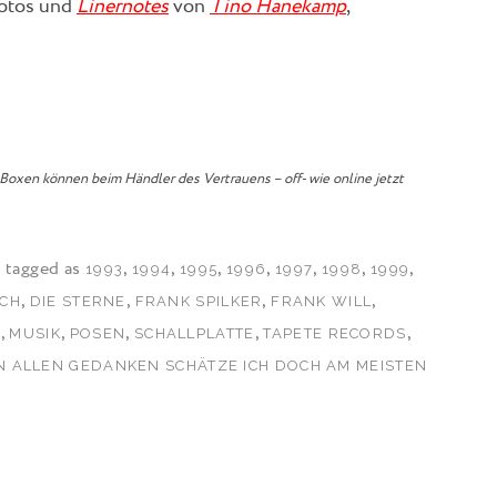
Fotos und
Linernotes
von
Tino Hanekamp
,
 Boxen können beim Händler des Vertrauens – off- wie online jetzt
 tagged as
,
,
,
,
,
,
,
1993
1994
1995
1996
1997
1998
1999
,
,
,
,
ICH
DIE STERNE
FRANK SPILKER
FRANK WILL
,
,
,
,
,
E
MUSIK
POSEN
SCHALLPLATTE
TAPETE RECORDS
N ALLEN GEDANKEN SCHÄTZE ICH DOCH AM MEISTEN