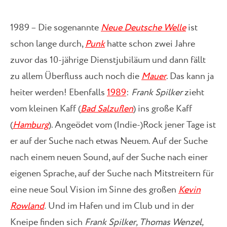
1989 – Die sogenannte
Neue Deutsche Welle
ist
schon lange durch,
Punk
hatte schon zwei Jahre
zuvor das 10-jährige Dienstjubiläum und dann fällt
zu allem Überfluss auch noch die
Mauer
. Das kann ja
heiter werden! Ebenfalls
1989
:
Frank Spilker
zieht
vom kleinen Kaff (
Bad Salzuflen
) ins große Kaff
(
Hamburg
). Angeödet vom (Indie-)Rock jener Tage ist
er auf der Suche nach etwas Neuem. Auf der Suche
nach einem neuen Sound, auf der Suche nach einer
eigenen Sprache, auf der Suche nach Mitstreitern für
eine neue Soul Vision im Sinne des großen
Kevin
Rowland
.
Und im Hafen und im Club und in der
Kneipe finden sich
Frank Spilker, Thomas Wenzel,