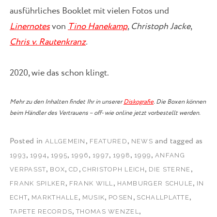
ausführliches Booklet mit vielen Fotos und
Linernotes
von
Tino Hanekamp
,
Christoph Jacke
,
Chris v. Rautenkranz
.
2020, wie das schon klingt.
Mehr zu den Inhalten findet Ihr in unserer
Diskografie
. Die Boxen können
beim Händler des Vertrauens – off- wie online jetzt vorbestellt werden.
Posted in
,
,
and tagged as
ALLGEMEIN
FEATURED
NEWS
,
,
,
,
,
,
,
1993
1994
1995
1996
1997
1998
1999
ANFANG
,
,
,
,
,
VERPASST
BOX
CD
CHRISTOPH LEICH
DIE STERNE
,
,
,
FRANK SPILKER
FRANK WILL
HAMBURGER SCHULE
IN
,
,
,
,
,
ECHT
MARKTHALLE
MUSIK
POSEN
SCHALLPLATTE
,
,
TAPETE RECORDS
THOMAS WENZEL