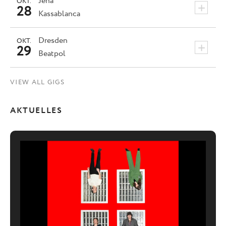
Jena
OKT.
+
28
Kassablanca
Dresden
OKT.
+
29
Beatpol
VIEW ALL GIGS
AKTUELLES