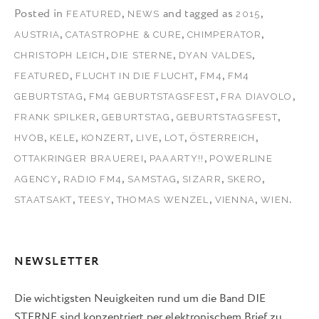
Posted in
,
and tagged as
,
FEATURED
NEWS
2015
,
,
,
AUSTRIA
CATASTROPHE & CURE
CHIMPERATOR
,
,
,
CHRISTOPH LEICH
DIE STERNE
DYAN VALDES
,
,
,
FEATURED
FLUCHT IN DIE FLUCHT
FM4
FM4
,
,
,
GEBURTSTAG
FM4 GEBURTSTAGSFEST
FRA DIAVOLO
,
,
,
FRANK SPILKER
GEBURTSTAG
GEBURTSTAGSFEST
,
,
,
,
,
,
HVOB
KELE
KONZERT
LIVE
LOT
ÖSTERREICH
,
,
OTTAKRINGER BRAUEREI
PAAARTY!!
POWERLINE
,
,
,
,
,
AGENCY
RADIO FM4
SAMSTAG
SIZARR
SKERO
,
,
,
,
.
STAATSAKT
TEESY
THOMAS WENZEL
VIENNA
WIEN
NEWSLETTER
Die wichtigsten Neuigkeiten rund um die Band DIE
STERNE sind konzentriert per elektronischem Brief zu