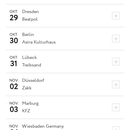
Dresden
OKT.
+
29
Beatpol
Berlin
OKT.
+
30
Astra Kulturhaus
Lübeck
OKT.
+
31
Treibsand
Düsseldorf
NOV.
+
02
Zakk
Marburg
NOV.
+
03
KFZ
Wiesbaden
Germany
NOV.