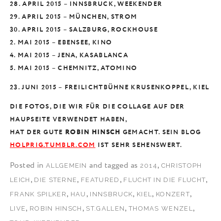
28. APRIL 2015 – INNSBRUCK, WEEKENDER
29. APRIL 2015 – MÜNCHEN, STROM
30. APRIL 2015 – SALZBURG, ROCKHOUSE
2. MAI 2015 – EBENSEE, KINO
4. MAI 2015 – JENA, KASABLANCA
5. MAI 2015 – CHEMNITZ, ATOMINO
23. JUNI 2015 – FREILICHTBÜHNE KRUSENKOPPEL, KIEL
DIE FOTOS, DIE WIR FÜR DIE COLLAGE AUF DER
HAUPSEITE VERWENDET HABEN,
HAT DER GUTE
ROBIN HINSCH
GEMACHT. SEIN BLOG
HOLPRIG.TUMBLR.COM
IST SEHR SEHENSWERT.
Posted in
and tagged as
,
ALLGEMEIN
2014
CHRISTOPH
,
,
,
,
LEICH
DIE STERNE
FEATURED
FLUCHT IN DIE FLUCHT
,
,
,
,
,
FRANK SPILKER
HAU
INNSBRUCK
KIEL
KONZERT
,
,
,
,
LIVE
ROBIN HINSCH
ST.GALLEN
THOMAS WENZEL