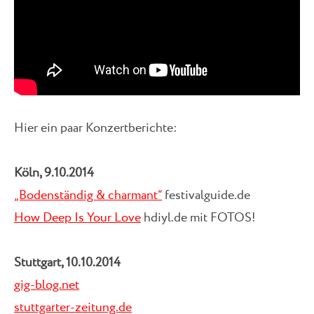
Hier ein paar Konzertberichte:
Köln, 9.10.2014
„Bodenständig & charmant“
festivalguide.de
How Deep Is Your Love
hdiyl.de mit FOTOS!
Stuttgart, 10.10.2014
gig-blog.net
stuttgarter-zeitung.de