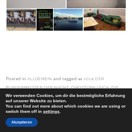
Posted in
and tagged as
ALLGEMEIN
2014 DER
,
,
BÜRGERMEISTER DER NACHT
CHRISTOPH LEICH
DIE
,
,
,
,
Wir verwenden Cookies, um dir die bestmögliche Erfahrung
STERNE
DYAN VALDES
EXIL
FEATURED
FLUCHT IN DIE
auf unserer Website zu bieten.
,
,
,
FLUCHT
FRANK SPILKER
FYNN STEINER
JOACHIM
You can find out more about which cookies we are using or
switch them off in
settings
.
,
,
FRANZ BÜCHNER
JORGE WITTERSHEIM
,
,
,
KRAUTZUNGEN
LAMBERT
ÖSTERREICH
POSTHOF
Akzeptieren
,
,
,
,
LINZ
SCHWEIZ
THOMAS WENZEL
THORBEN KAISER