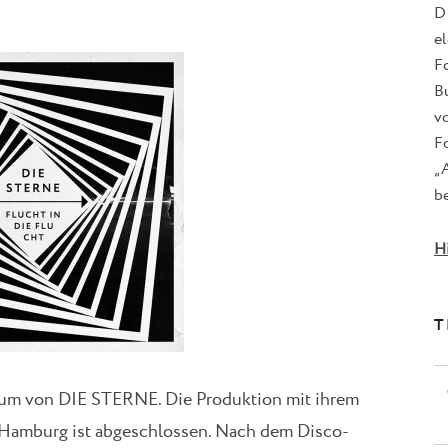
D
e
F
B
v
Fo
„
be
H
T
lbum von DIE STERNE. Die Produktion mit ihrem
Hamburg ist abgeschlossen. Nach dem Disco-