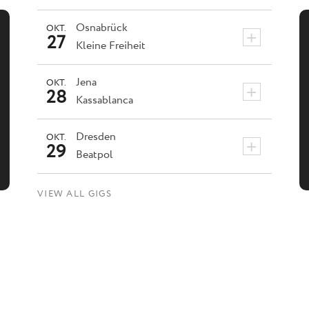
Osnabrück
OKT.
+
27
Kleine Freiheit
Jena
OKT.
+
28
Kassablanca
Dresden
OKT.
+
29
Beatpol
VIEW ALL GIGS