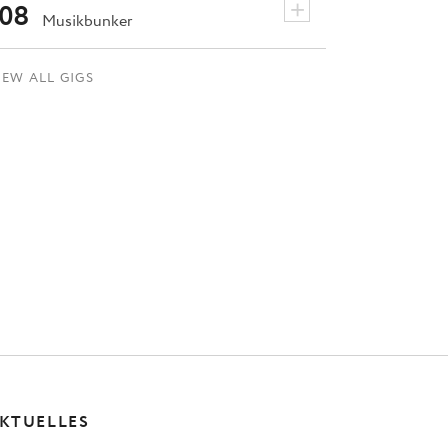
+
08
Musikbunker
IEW ALL GIGS
KTUELLES