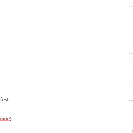
fest
mine
).