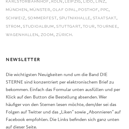
,
,
,
,
,
KARLSTORBAHNHOF
KÖLN
LEIPZIG
LIDO
LINZ
,
,
,
,
,
MÜNCHEN
MÜNSTER
OLAF OPAL
POSTHOF
PPC
,
,
,
,
SCHWEIZ
SOMMERFEST
SPUTNIKHALLE
STAATSAKT
,
,
,
,
,
STROM
STUDIOALBUM
STUTTGART
TOUR
TOURNEE
,
,
.
WAGENHALLEN
ZOOM
ZÜRICH
NEWSLETTER
Die wichtigsten Neuigkeiten rund um die Band DIE
STERNE sind konzentriert per elektronischem Brief zu
bekommen. Einfach das Formular unten ausfüllen und per
Klick auf den Button die Bestellung absenden. Wer
häufiger von den Sternen lesen möchte, dem/der sei das
Folgen auf Twitter und das „Liken“ sowie „Abonnieren“ auf
Facebook empfohlen. Die Links befinden sich ganz unten
auf dieser Seite.