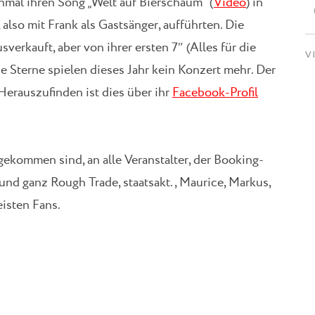
hmal ihren Song „Welt auf Bierschaum“ (
Video
) in
 also mit Frank als Gastsänger, aufführten. Die
usverkauft, aber von ihrer ersten 7″ (Alles für die
V
 Sterne spielen dieses Jahr kein Konzert mehr. Der
erauszufinden ist dies über ihr
Facebook-Profil
gekommen sind, an alle Veranstalter, der Booking-
und ganz Rough Trade, staatsakt., Maurice, Markus,
isten Fans.