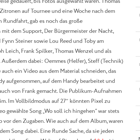
Weile gedauert, bis Fotos ausgewählt waren. Thomas
 Zitronen auf Tournee und eine Woche nach dem
n Rundfahrt, gab es noch das große
 mit dem Support, Der Bürgermeister der Nacht,
 Fynn Steiner sowie Lou Reed und Toby am
ph Leich, Frank Spilker, Thomas Wenzel und als
. Außerdem dabei: Oemmes (Helfer), Steff (Technik)
e auch ein Video aus dem Material schneiden, das
dy aufgenommen, auf dem Handy bearbeitet und
 auch von Frank gemacht. Die Publikum-Aufnahmen
im. Im Vollbildmodus auf 27″ könnten Pixel zu
ideo gewählte Song „Wo soll ich hingehen“ war stets
so vor den Zugaben. Wie auch auf dem Album, waren
 dem Song dabei. Eine Runde Sache, da sie jeden