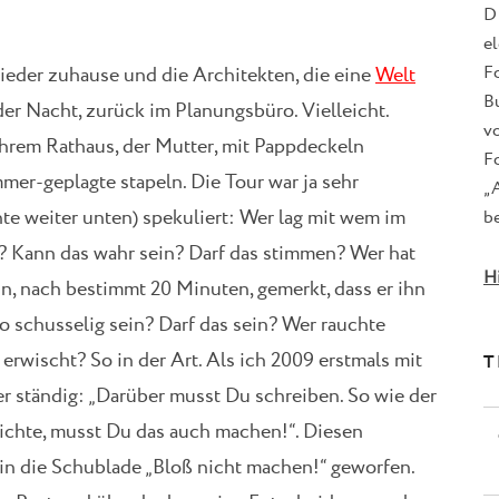
D
e
F
wieder zuhause und die Architekten, die eine
Welt
B
er Nacht, zurück im Planungsbüro. Vielleicht.
v
 ihrem Rathaus, der Mutter, mit Pappdeckeln
Fo
er-geplagte stapeln. Die Tour war ja sehr
„
te weiter unten) spekuliert: Wer lag mit wem im
be
r? Kann das wahr sein? Darf das stimmen? Wer hat
H
, nach bestimmt 20 Minuten, gemerkt, dass er ihn
 schusselig sein? Darf das sein? Wer rauchte
rwischt? So in der Art. Als ich 2009 erstmals mit
T
r ständig: „Darüber musst Du schreiben. So wie der
ichte, musst Du das auch machen!“. Diesen
 in die Schublade „Bloß nicht machen!“ geworfen.