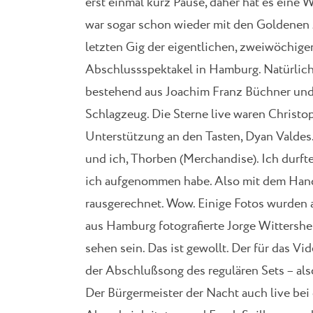
erst einmal kurz Pause, daher hat es eine 
war sogar schon wieder mit den Goldenen
letzten Gig der eigentlichen, zweiwöchige
Abschlussspektakel in Hamburg. Natürlich
bestehend aus Joachim Franz Büchner und
Schlagzeug. Die Sterne live waren Christo
Unterstützung an den Tasten, Dyan Valdes
und ich, Thorben (Merchandise). Ich durft
ich aufgenommen habe. Also mit dem Han
rausgerechnet. Wow. Einige Fotos wurden
aus Hamburg fotografierte Jorge Wittershe
sehen sein. Das ist gewollt. Der für das V
der Abschlußsong des regulären Sets – al
Der Bürgermeister der Nacht auch live bei