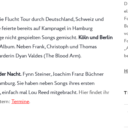
D
e
F
die Flucht Tour durch Deutschland, Schweiz und
B
 feierte bereits auf Kampnagel in Hamburg
v
ge nicht gespielten Songs gemischt.
Köln und Berlin
Fo
 Album. Neben Frank, Christoph und Thomas
„
arderin Dyan Valdes (The Blood Arm).
be
H
der Nacht.
Fynn Steiner, Joachim Franz Büchner
mburg. Sie haben neben Songs ihres ersten
 einfach mal Lou Reed mitgebracht.
Hier findet ihr
T
etern:
Termine
.