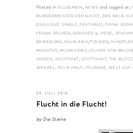
Posted in
,
and tagged as
ALLGEMEIN
NEWS
7
,
BÜRGERMEISTER DER NACHT
DER NEUE HU
,
,
EXKLUSIVE SINGLE
FEATURED
FIONA SOPHI
,
,
,
FRANK SPILKER
GEBÄUDE 9
INDIE
JOACHI
,
,
,
BEWEGUNG
KÖLN
KRAUTZUGEN
KÜNSTLER
,
,
MÜNSTER
MUSIKVIDEO
OLIVER VON BELO
,
,
,
HINSCH
STAATSAKT
STUTTGART
THE BLOO
,
,
,
WENZEL
TOUR ONLY
TOURNEE
WELT AUF
26. JULI 2014
Flucht in die Flucht!
by
Die Sterne