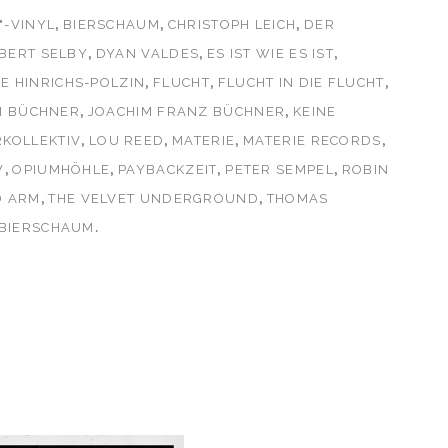
,
,
,
"-VINYL
BIERSCHAUM
CHRISTOPH LEICH
DER
,
,
,
BERT SELBY
DYAN VALDES
ES IST WIE ES IST
,
,
,
E HINRICHS-POLZIN
FLUCHT
FLUCHT IN DIE FLUCHT
,
,
M BÜCHNER
JOACHIM FRANZ BÜCHNER
KEINE
,
,
,
,
KOLLEKTIV
LOU REED
MATERIE
MATERIE RECORDS
,
,
,
,
W
OPIUMHÖHLE
PAYBACKZEIT
PETER SEMPEL
ROBIN
,
,
D ARM
THE VELVET UNDERGROUND
THOMAS
.
 BIERSCHAUM