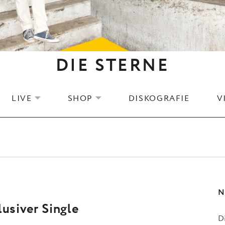
DIE STERNE
LIVE
SHOP
DISKOGRAFIE
V
EXPAND SUBMENU
EXPAND SUBMENU
N
lusiver Single
D