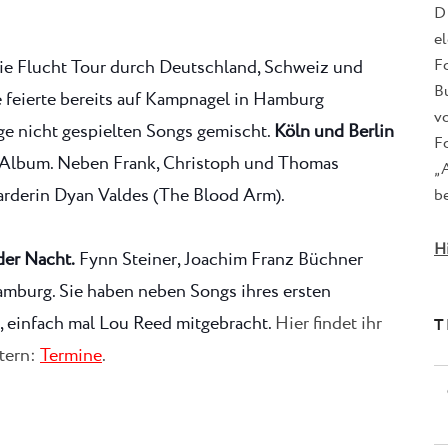
D
e
F
die Flucht Tour durch Deutschland, Schweiz und
B
 feierte bereits auf Kampnagel in Hamburg
v
ge nicht gespielten Songs gemischt.
Köln und Berlin
Fo
 Album. Neben Frank, Christoph und Thomas
„
arderin Dyan Valdes (The Blood Arm).
be
H
der Nacht.
Fynn Steiner, Joachim Franz Büchner
mburg. Sie haben neben Songs ihres ersten
 einfach mal Lou Reed mitgebracht.
Hier findet ihr
T
etern:
Termine
.