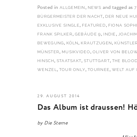
Posted in
,
and tagged as
ALLGEMEIN
NEWS
7
,
BÜRGERMEISTER DER NACHT
DER NEUE HU
,
,
EXKLUSIVE SINGLE
FEATURED
FIONA SOPHI
,
,
,
FRANK SPILKER
GEBÄUDE 9
INDIE
JOACHI
,
,
,
BEWEGUNG
KÖLN
KRAUTZUGEN
KÜNSTLER
,
,
MÜNSTER
MUSIKVIDEO
OLIVER VON BELO
,
,
,
HINSCH
STAATSAKT
STUTTGART
THE BLOO
,
,
,
WENZEL
TOUR ONLY
TOURNEE
WELT AUF
29. AUGUST 2014
Das Album ist draussen! Hör
by
Die Sterne