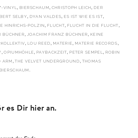
,
,
,
"-VINYL
BIERSCHAUM
CHRISTOPH LEICH
DER
,
,
,
BERT SELBY
DYAN VALDES
ES IST WIE ES IST
,
,
,
E HINRICHS-POLZIN
FLUCHT
FLUCHT IN DIE FLUCHT
,
,
M BÜCHNER
JOACHIM FRANZ BÜCHNER
KEINE
,
,
,
,
KOLLEKTIV
LOU REED
MATERIE
MATERIE RECORDS
,
,
,
,
W
OPIUMHÖHLE
PAYBACKZEIT
PETER SEMPEL
ROBIN
,
,
D ARM
THE VELVET UNDERGROUND
THOMAS
.
 BIERSCHAUM
 es Dir hier an.