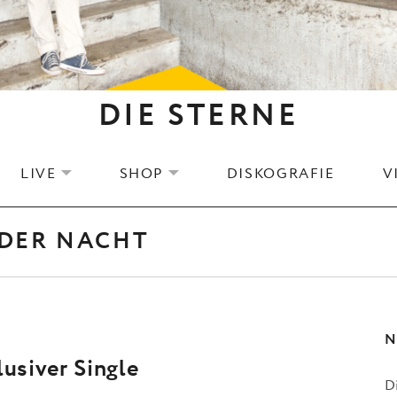
DIE STERNE
LIVE
SHOP
DISKOGRAFIE
V
EXPAND SUBMENU
EXPAND SUBMENU
 DER NACHT
N
lusiver Single
D