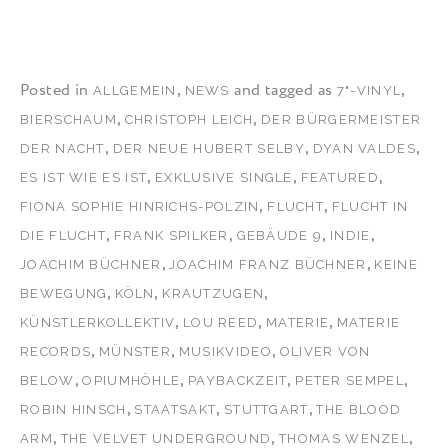
Posted in
,
and tagged as
,
ALLGEMEIN
NEWS
7"-VINYL
,
,
BIERSCHAUM
CHRISTOPH LEICH
DER BÜRGERMEISTER
,
,
,
DER NACHT
DER NEUE HUBERT SELBY
DYAN VALDES
,
,
,
ES IST WIE ES IST
EXKLUSIVE SINGLE
FEATURED
,
,
FIONA SOPHIE HINRICHS-POLZIN
FLUCHT
FLUCHT IN
,
,
,
,
DIE FLUCHT
FRANK SPILKER
GEBÄUDE 9
INDIE
,
,
JOACHIM BÜCHNER
JOACHIM FRANZ BÜCHNER
KEINE
,
,
,
BEWEGUNG
KÖLN
KRAUTZUGEN
,
,
,
KÜNSTLERKOLLEKTIV
LOU REED
MATERIE
MATERIE
,
,
,
RECORDS
MÜNSTER
MUSIKVIDEO
OLIVER VON
,
,
,
,
BELOW
OPIUMHÖHLE
PAYBACKZEIT
PETER SEMPEL
,
,
,
ROBIN HINSCH
STAATSAKT
STUTTGART
THE BLOOD
,
,
,
ARM
THE VELVET UNDERGROUND
THOMAS WENZEL