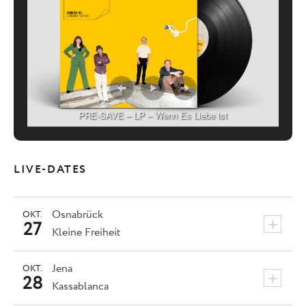
PRE-SAVE – LP – Wenn Es Liebe ist
LIVE-DATES
Osnabrück
OKT.
+
27
Kleine Freiheit
Jena
OKT.
+
28
Kassablanca