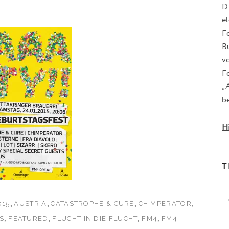
D
e
F
B
v
Fo
„
be
H
T
,
,
,
,
015
AUSTRIA
CATASTROPHE & CURE
CHIMPERATOR
,
,
,
,
S
FEATURED
FLUCHT IN DIE FLUCHT
FM4
FM4