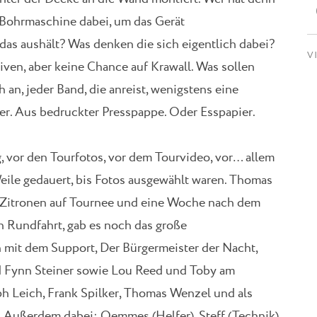
 Bohrmaschine dabei, um das Gerät
as aushält? Was denken die sich eigentlich dabei?
V
iven, aber keine Chance auf Krawall. Was sollen
 an, jeder Band, die anreist, wenigstens eine
ter. Aus bedruckter Presspappe. Oder Esspapier.
g, vor den Tourfotos, vor dem Tourvideo, vor… allem
Weile gedauert, bis Fotos ausgewählt waren. Thomas
 Zitronen auf Tournee und eine Woche nach dem
n Rundfahrt, gab es noch das große
 mit dem Support, Der Bürgermeister der Nacht,
 Fynn Steiner sowie Lou Reed und Toby am
ph Leich, Frank Spilker, Thomas Wenzel und als
. Außerdem dabei: Oemmes (Helfer), Steff (Technik)