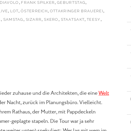
,
,
,
 DIAVOLO
FRANK SPILKER
GEBURTSTAG
,
,
,
,
LIVE
LOT
ÖSTERREICH
OTTAKRINGER BRAUEREI
,
,
,
,
,
,
4
SAMSTAG
SIZARR
SKERO
STAATSAKT
TEESY
wieder zuhause und die Architekten, die eine
Welt
er Nacht, zurück im Planungsbüro. Vielleicht.
 ihrem Rathaus, der Mutter, mit Pappdeckeln
er-geplagte stapeln. Die Tour war ja sehr
te weiter unten) spekuliert: Wer lag mit wem im