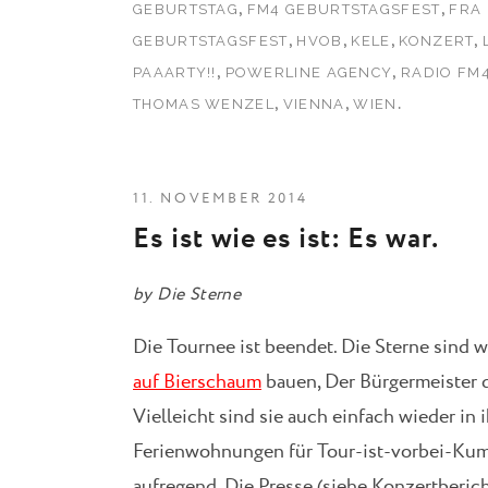
,
,
GEBURTSTAG
FM4 GEBURTSTAGSFEST
FRA
,
,
,
,
GEBURTSTAGSFEST
HVOB
KELE
KONZERT
,
,
PAAARTY!!
POWERLINE AGENCY
RADIO FM
,
,
.
THOMAS WENZEL
VIENNA
WIEN
11. NOVEMBER 2014
Es ist wie es ist: Es war.
by
Die Sterne
Die Tournee ist beendet. Die Sterne sind 
auf Bierschaum
bauen, Der Bürgermeister d
Vielleicht sind sie auch einfach wieder in
Ferienwohnungen für Tour-ist-vorbei-Kumm
aufregend. Die Presse (siehe Konzertberich