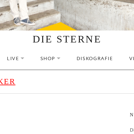
DIE STERNE
LIVE
SHOP
DISKOGRAFIE
V
EXPAND SUBMENU
EXPAND SUBMENU
KER
N
D